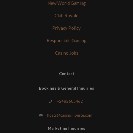
New World Gaming
Club Royale
Privacy Policy
Responsible Gaming
Casino Jobs
Contact
Bookings & General Inquiries
+2482605462
hosts@casino-liberte.com
Marketing Inquiries