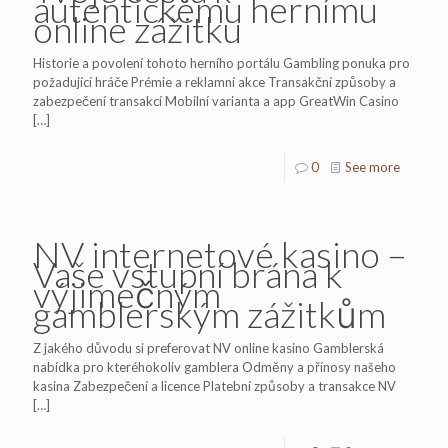
autentickému hernímu
online zážitku
Historie a povolení tohoto herního portálu Gambling ponuka pro
požadující hráče Prémie a reklamní akce Transakční způsoby a
zabezpečení transakcí Mobilní varianta a app GreatWin Casino
[…]
0
See more
NV internetové kasino –
Vaše vstupní brána k
výjimečným
gamblerským zážitkům
Z jakého důvodu si preferovat NV online kasino Gamblerská
nabídka pro kteréhokoliv gamblera Odměny a přínosy našeho
kasina Zabezpečení a licence Platební způsoby a transakce NV
[…]