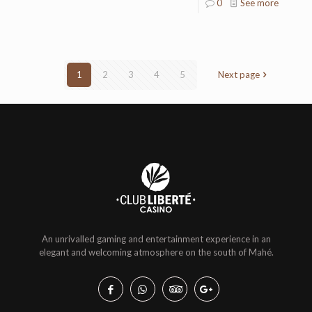
0
See more
1
2
3
4
5
Next page
An unrivalled gaming and entertainment experience in an
elegant and welcoming atmosphere on the south of Mahé.