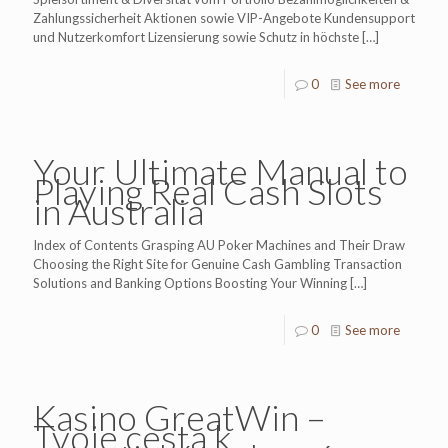
Zahlungssicherheit Aktionen sowie VIP-Angebote Kundensupport
und Nutzerkomfort Lizensierung sowie Schutz in höchste
[…]
0
See more
Your Ultimate Manual to
Playing Real Cash Slots
in Australia
Index of Contents Grasping AU Poker Machines and Their Draw
Choosing the Right Site for Genuine Cash Gambling Transaction
Solutions and Banking Options Boosting Your Winning
[…]
0
See more
Kasino GreatWin –
Tvoje cesta k