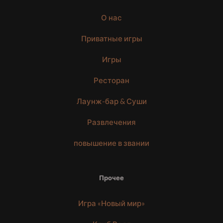
О нас
Приватные игры
Игры
Ресторан
Лаунж-бар & Суши
Развлечения
повышение в звании
Прочее
Игра «Новый мир»