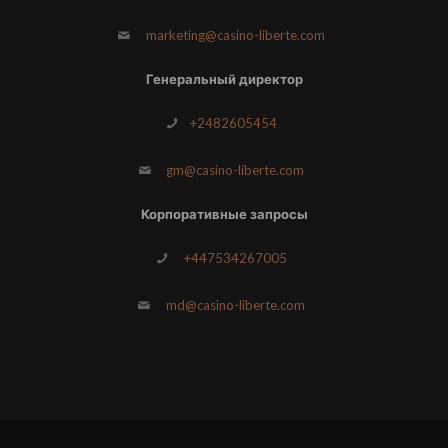
marketing@casino-liberte.com
Генеральный директор
+2482605454
gm@casino-liberte.com
Корпоративные запросы
+447534267005
md@casino-liberte.com